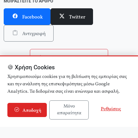
ΜΟΙΡΑΣΤΕΊΤΕ ΤΟ ΆΡΘΡΟ
Facebook
Twitter
Αντιγραφή
Επιστροφή στην αρχική
🍪 Χρήση Cookies
Αναζήτηση άρθρων
Χρησιμοποιούμε cookies για τη βελτίωση της εμπειρίας σας
και την ανάλυση της επισκεψιμότητας μέσω Google
Analytics. Τα δεδομένα σας είναι ανώνυμα και ασφαλή.
Μόνο
Ρυθμίσεις
Αποδοχή
απαραίτητα
© 2025 εφημερίδα Αριστερά! (e-aristera.gr)