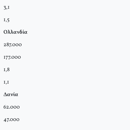
3,1
1,5
Ολλανδία
287.000
177.000
1,8
1,1
Δανία
62.000
47.000