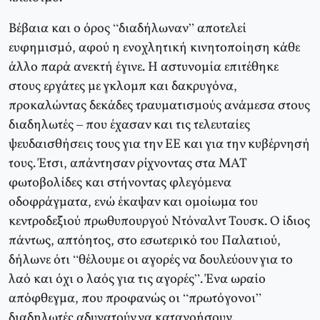
Βέβαια και ο όρος “διαδήλωναν” αποτελεί
ευφημισμό, αφού η ενοχλητική κινητοποίηση κάθε
άλλο παρά ανεκτή έγινε. Η αστυνομία επιτέθηκε
στους εργάτες με γκλομπ και δακρυγόνα,
προκαλώντας δεκάδες τραυματισμούς ανάμεσα στους
διαδηλωτές – που έχασαν και τις τελευταίες
ψευδαισθήσεις τους για την ΕΕ και για την κυβέρνησή
τους. Έτσι, απάντησαν ρίχνοντας στα ΜΑΤ
φωτοβολίδες και στήνοντας φλεγόμενα
οδοφράγματα, ενώ έκαψαν και ομοίωμα του
κεντροδεξιού πρωθυπουργού Ντόναλντ Τουσκ. Ο ίδιος
πάντως, απτόητος, στο εσωτερικό του Παλατιού,
δήλωνε ότι “θέλουμε οι αγορές να δουλεύουν για το
λαό και όχι ο λαός για τις αγορές”. Ένα ωραίο
απόφθεγμα, που προφανώς οι “πρωτόγονοι”
διαδηλωτές αδυνατούν να κατανοήσουν.