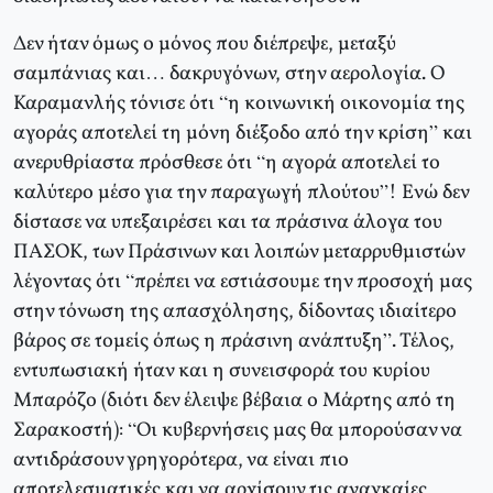
Δεν ήταν όμως ο μόνος που διέπρεψε, μεταξύ
σαμπάνιας και… δακρυγόνων, στην αερολογία. Ο
Καραμανλής τόνισε ότι “η κοινωνική οικονομία της
αγοράς αποτελεί τη μόνη διέξοδο από την κρίση” και
ανερυθρίαστα πρόσθεσε ότι “η αγορά αποτελεί το
καλύτερο μέσο για την παραγωγή πλούτου”! Ενώ δεν
δίστασε να υπεξαιρέσει και τα πράσινα άλογα του
ΠΑΣΟΚ, των Πράσινων και λοιπών μεταρρυθμιστών
λέγοντας ότι “πρέπει να εστιάσουμε την προσοχή μας
στην τόνωση της απασχόλησης, δίδοντας ιδιαίτερο
βάρος σε τομείς όπως η πράσινη ανάπτυξη”. Τέλος,
εντυπωσιακή ήταν και η συνεισφορά του κυρίου
Μπαρόζο (διότι δεν έλειψε βέβαια ο Μάρτης από τη
Σαρακοστή): “Οι κυβερνήσεις μας θα μπορούσαν να
αντιδράσουν γρηγορότερα, να είναι πιο
αποτελεσματικές και να αρχίσουν τις αναγκαίες