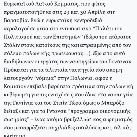
Ευρωπαϊκού Λαϊκού Κόμματος, που φέτος
πραγματοποιήθηκε στις 29 και 30 Απρίλη στη
Βαρσοβία. Ενώ η ευρωπαϊκή κεντροδεξιά
αερολογούσε μέσα στο εντυπωσιακό “Παλάτι του
Πολιτισμού και των Επιστημών” (δώρο του επάρατου
Στάλιν στους κατοίκους της κατεστραμμένης από τον
πόλεμο πολωνικής πρωτεύουσας…), έξω από αυτό
διαδήλωναν οι εργάτες των ναυπηγείων του Γκντανσκ.
Πρόκειται για τα τελευταία ναυπηγεία που ακόμη
λειτουργούν “νόμιμα” στην Πολωνία, αφού η
Κομισιόν επέβαλε βαρύτατα πρόστιμα στην πολωνική
κυβέρνηση για τις ενισχύσεις που έδινε στα ναυπηγεία
της Γκντίνια και του Στετίν. Τώρα όμως ο Μπαρόζο
διέταξε και για το Γντανσκ “πρόγραμμα οικονομικής
σωτηρίας” – ένας ακόμα βρυξελλιώτικος ευφημισμός
που μεταφράζεται σε χιλιάδες απολύσεις και, τελικά,
κλείσιμο.