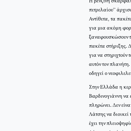
Η βενζίνη σκαρφαλώ
πετρελαίου” άρχισ
Αντίθετα, τα πακέτ
για μια ακόμη φορά
ξαναφουσκώσουν το
πακέτα στήριξης. 
για να στηριχτούν
αυτόν τον πλανήτη
οδηγεί ο νεοφιλελ
Στην Ελλάδα η κερ
Βαρδινογιάννη να ε
πληρώνει. Δεν είνα
Λάτσης να διοικεί 
έχει την πλειοψηφία