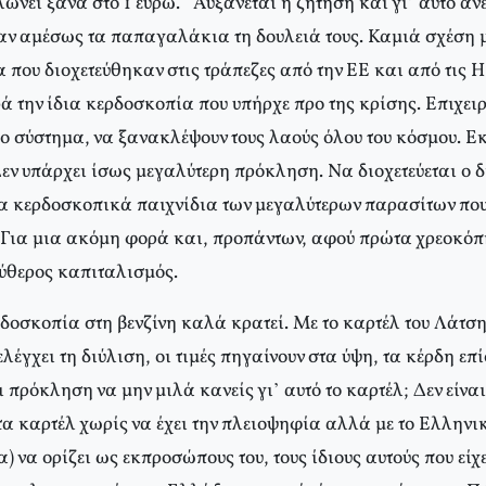
νει ξανά στο 1 ευρώ. “Αυξάνεται η ζήτηση και γι’ αυτό ανέ
αν αμέσως τα παπαγαλάκια τη δουλειά τους. Καμιά σχέση μ
α που διοχετεύθηκαν στις τράπεζες από την ΕΕ και από τις
 την ίδια κερδοσκοπία που υπήρχε προ της κρίσης. Επιχειρ
 σύστημα, να ξανακλέψουν τους λαούς όλου του κόσμου. Εκ
Δεν υπάρχει ίσως μεγαλύτερη πρόκληση. Να διοχετεύεται ο 
 τα κερδοσκοπικά παιχνίδια των μεγαλύτερων παρασίτων που
. Για μια ακόμη φορά και, προπάντων, αφού πρώτα χρεοκόπ
εύθερος καπιταλισμός.
δοσκοπία στη βενζίνη καλά κρατεί. Με το καρτέλ του Λάτση
λέγχει τη διύλιση, οι τιμές πηγαίνουν στα ύψη, τα κέρδη επ
ι πρόκληση να μην μιλά κανείς γι’ αυτό το καρτέλ; Δεν είν
τα καρτέλ χωρίς να έχει την πλειοψηφία αλλά με το Ελληνι
) να ορίζει ως εκπροσώπους του, τους ίδιους αυτούς που είχε