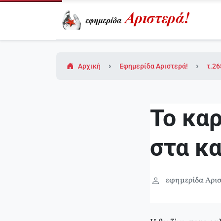
Αρχική
Εφημερίδα Αριστερά!
τ.26
Το καρ
στα κα
εφημερίδα Αρισ