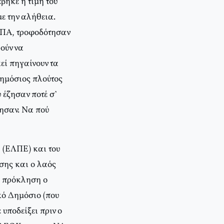
βηκε η τιμή του
ε την αλήθεια.
 ΗΠΑ, τροφοδότησαν
ούν να
εί πηγαίνουν τα
δημόσιος πλούτος
 έζησαν ποτέ σ’
ησαν. Να πού
 (ΕΛΠΕ) και του
ίσης και ο λαός
αι πρόκληση ο
κό Δημόσιο (που
 υποδείξει πριν ο