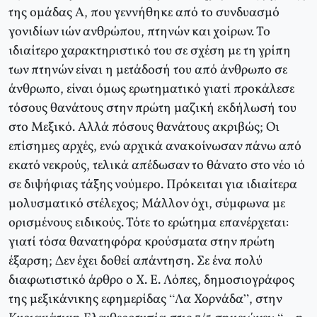
της ομάδας Α, που γεννήθηκε από το συνδυασμό
γονιδίων ιών ανθρώπου, πτηνών και χοίρων. Το
ιδιαίτερο χαρακτηριστικό του σε σχέση με τη γρίπη
των πτηνών είναι η μετάδοσή του από άνθρωπο σε
άνθρωπο, είναι όμως ερωτηματικό γιατί προκάλεσε
τόσους θανάτους στην πρώτη μαζική εκδήλωσή του
στο Μεξικό. Αλλά πόσους θανάτους ακριβώς; Οι
επίσημες αρχές, ενώ αρχικά ανακοίνωσαν πάνω από
εκατό νεκρούς, τελικά απέδωσαν το θάνατο στο νέο ιό
σε διψήφιας τάξης νούμερο. Πρόκειται για ιδιαίτερα
μολυσματικό στέλεχος; Μάλλον όχι, σύμφωνα με
ορισμένους ειδικούς. Τότε το ερώτημα επανέρχεται:
γιατί τόσα θανατηφόρα κρούσματα στην πρώτη
έξαρση; Δεν έχει δοθεί απάντηση. Σε ένα πολύ
διαφωτιστικό άρθρο ο Χ. Ε. Λόπες, δημοσιογράφος
της μεξικάνικης εφημερίδας “Λα Χορνάδα”, στην