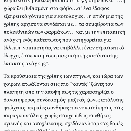
Κυριακάτικη Ελευθεροτυπία στις 3/5 σημειώνει: “…η
χώρα ζει βυθισμένη στο φόβο…σ’ ένα έδαφος
εξαιρετικά γόνιμο για εικοτολογίες…η επιδημία της
γρίπης άρχισε να συνδέεται με… τα συμφέροντα των
πολυεθνικών των φαρμάκων… και με την επιτακτική
ανάγκη ενός καθεστώτος που κατηγορείται για
έλλειψη νομιμότητας να επιβάλλει έναν στρατιωτικό
έλεγχο, έστω και μέσω μιας ιατρικής κατάστασης
έκτακτης ανάγκης”.
Τα κρούσματα της γρίπης των πτηνών, και τώρα των
χοίρων, επωάζονται στις πιο “καυτές” ζώνες του
πλανήτη από την άποψη πως τις χαρακτηρίζει ο
θανατηφόρος συνδυασμός: μαζικές ζώνες απόλυτης
φτώχειας, ακραίες συνθήκες πυκνοκατοίκησης στις
παραγκουπόλεις, χωρίς στοιχειώδεις συνθήκες
υγιεινής και αποχέτευσης, σχεδόν ανύπαρκτες δομές