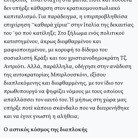
επιτροπές” είναι στάχτη στα μάτια. Ποτέ και πουθενά
δεν υπήρξε κάθαρση στον κρατικομονοπωλιακό
καπιταλισμό. Για παράδειγμα, η υπερπροβληθείσα
επιχείρηση “καθαρά χέρια” στην Ιταλία της δεκαετίας
του ’90 πού κατέληξε; Στο ξήλωμα ενός πολιτικού
κατεστημένου, άκρως διεφθαρμένου και
μαφιοποιημένου, με κορυφή το δίδυμο του
σοσιαλιστή Κράξι και του χριστιανοδημοκράτη Τζ.
Αντρεότι. Αλλά, παράλληλα, οδήγησε στην ανάδυση
της αυτοκρατορίας Μπερλουσκόνι, εξίσου
διαπλεκόμενης και διεφθαρμένης, με τον ίδιο τον
πρωθυπουργό να ψηφίζει νόμους με τους οποίους
απαλλάσσει τον εαυτό του. Ή μήπως στη χώρα μας
υπήρξε ποτέ κάποιο σκάνδαλο που να διευρενήθηκε
και να έγινε γνωστή η αλήθεια;
Ο αστικός κόσμος της διαπλοκής