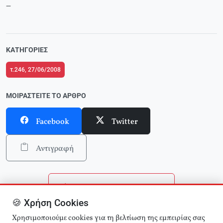
_
ΚΑΤΗΓΟΡΊΕΣ
τ.246, 27/06/2008
ΜΟΙΡΑΣΤΕΊΤΕ ΤΟ ΆΡΘΡΟ
Facebook
Twitter
Αντιγραφή
Επιστροφή στην αρχική
🍪 Χρήση Cookies
Αναζήτηση άρθρων
Χρησιμοποιούμε cookies για τη βελτίωση της εμπειρίας σας