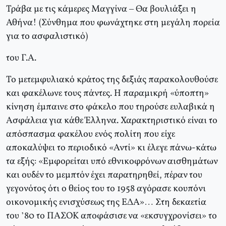
Τράβα με τις κάμερες Μαγγίνα – Θα βουλιάξει η
Αθήνα! (Σύνθημα που φωνάχτηκε στη μεγάλη πορεία
για το ασφαλιστικό)
του Γ.Α.
Το μετεμφυλιακό κράτος της δεξιάς παρακολουθούσε
και φακέλωνε τους πάντες. Η παραμικρή «ύποπτη»
κίνηση έμπαινε στο φάκελο που τηρούσε ευλαβικά η
Ασφάλεια για κάθε Έλληνα. Χαρακτηριστικό είναι το
απόσπασμα φακέλου ενός πολίτη που είχε
αποκαλύψει το περιοδικό «Αντί» κι έλεγε πάνω-κάτω
τα εξής: «Εμφορείται υπό εθνικοφρόνων αισθημάτων
και ουδέν το μεμπτόν έχει παρατηρηθεί, πέραν του
γεγονότος ότι ο θείος του το 1958 αγόρασε κουπόνι
οικονομικής ενισχύσεως της ΕΔΑ»… Στη δεκαετία
του ’80 το ΠΑΣΟΚ αποφάσισε να «εκσυγχρονίσει» το