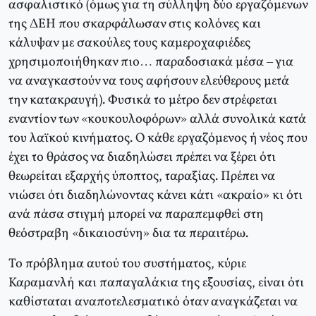
ασφαλιστικό (όμως για τη σύλληψη δύο εργαζόμενων
της ΔΕΗ που σκαρφάλωσαν στις κολόνες και
κάλυψαν με σακούλες τους καμεροχαφιέδες
χρησιμοποιήθηκαν πιο… παραδοσιακά μέσα – για
να αναγκαστούν να τους αφήσουν ελεύθερους μετά
την κατακραυγή). Φυσικά το μέτρο δεν στρέφεται
εναντίον των «κουκουλοφόρων» αλλά συνολικά κατά
του λαϊκού κινήματος. Ο κάθε εργαζόμενος ή νέος που
έχει το θράσος να διαδηλώσει πρέπει να ξέρει ότι
θεωρείται εξαρχής ύποπτος, ταραξίας. Πρέπει να
νιώσει ότι διαδηλώνοντας κάνει κάτι «ακραίο» κι ότι
ανά πάσα στιγμή μπορεί να παραπεμφθεί στη
θεόστραβη «δικαιοσύνη» δια τα περαιτέρω.
Το πρόβλημα αυτού του συστήματος, κύριε
Καραμανλή και παπαγαλάκια της εξουσίας, είναι ότι
καθίσταται αναποτελεσματικό όταν αναγκάζεται να