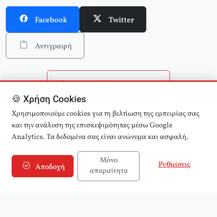
Facebook
Twitter
Αντιγραφή
Επιστροφή στην αρχική
🍪 Χρήση Cookies
Αναζήτηση άρθρων
Χρησιμοποιούμε cookies για τη βελτίωση της εμπειρίας σας
και την ανάλυση της επισκεψιμότητας μέσω Google
Analytics. Τα δεδομένα σας είναι ανώνυμα και ασφαλή.
Μόνο
Ρυθμίσεις
Αποδοχή
απαραίτητα
© 2025 εφημερίδα Αριστερά! (e-aristera.gr)