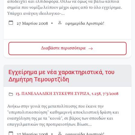
αποδειχτεί και ελπιδοφόρα. Θέλω να όμως να βάλω κάποια
σημεία που νομίζω λείπουν μέχρι ώρας από το όλο εγχείρημα.
Υπάρχει ανάγκη ιδεολογικο-...
27 Μαρτίου 2008
•
εφημερίδα Αριστερά!
Διαβάστε περισσότερα
Εγχείρημα με νέα χαρακτηριστικά, του
Δημήτρη Τεμουρτζίδη
13. ΠΑΝΕΛΛΑΔΙΚΗ ΣΥΣΚΕΨΗ ΣΥΡΙΖΑ, τ.238, 7/3/2008
Ανήκω στην γενιά της μεταπολίτευσης που έκανε την
"υπερπολιτικοποίηση" καθημερινή αποκλειστική δράση και
ενασχόληση της με τα "κοινά", σε βάρος των σπουδών και
επαγγελματικών της προτεραιοτήτων. Βίωσε...
27 Μαρτίου 2008
•
εφημερίδα Αριστερά!