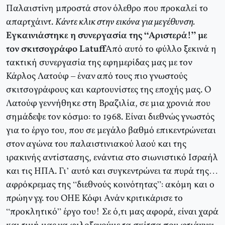
Παλαιστίνη μπροστά στον όλεθρο που προκαλεί το
απαρτχάιντ.
Κάντε κλικ στην εικόνα για μεγέθυνση.
Εγκαινιάστηκε η συνεργασία της “Αριστερά!” με
τον σκιτσογράφο Latuff
Από αυτό το φύλλο ξεκινά η
τακτική συνεργασία της εφημερίδας μας με τον
Κάρλος Λατούφ – έναν από τους πιο γνωστούς
σκιτσογράφους και καρτουνίστες της εποχής μας. Ο
Λατούφ γεννήθηκε στη Βραζιλία, σε μια χρονιά που
σημάδεψε τον κόσμο: το 1968. Είναι διεθνώς γνωστός
για το έργο του, που σε μεγάλο βαθμό επικεντρώνεται
στον αγώνα του παλαιστινιακού λαού και της
ιρακινής αντίστασης, ενάντια στο σιωνιστικό Ισραήλ
και τις ΗΠΑ. Γι’ αυτό και συγκεντρώνει τα πυρά της…
αφρόκρεμας της “διεθνούς κοινότητας”: ακόμη και ο
πρώην γ.γ. του ΟΗΕ Κόφι Ανάν κριτικάρισε το
“προκλητικό” έργο του! Σε ό,τι μας αφορά, είναι χαρά