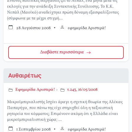
Έντονες πολιτικές διεργασίες ζει το Νεπάλ, ένα μήνα μετά τις
εκλογές για την ανάδειξη Συντακτικής Συνέλευσης. Το Κ.Κ.
Νεπάλ (Μαοϊκό) αναδείχτηκε πρώτη δύναμη εξασφαλίζοντας
(σύμφωνα με τα μέχρι στιγμή...
28 Αυγούστου 2008
•
εφημερίδα Αριστερά!
Διαβάστε περισσότερα
Αυθαιρέτως
Εφημερίδα Αριστερά!
›
τ.243, 16/05/2008
Μικροϊμπεριαλιστής Ισχύει άραγε η σχετική θεωρία της Αλέκας
Παπαρήγα, που πάνω της είχε στηριχθεί όλη η ταξικιστική
ρητορεία του κόμματος; Επιμένουν ακόμη ότι η Ελλάδα είναι
μικροϊμπεριαλιστική χώρα; ...
1 Σεπτεμβρίου 2008
•
εφημερίδα Αριστερά!