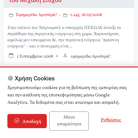
του Μιχάλη Σιάχου
Εφημερίδα Αριστερά!
›
τ.243, 16/05/2008
Στην επέτειο του Τσέρνομπιλ ο υπουργός ΠΕΧΩΔΕ άνοιξε το
παράθυρο της πυρηνικής ενέργειας στη χώρα. Χαρακτήρισε,
αφελώς μεν εσκεμμένα δε, την πυρηνική ενέργεια "πράσινη
ενέργεια" – και ο συνειρμός είνα...
1 Σεπτεμβρίου 2008
•
εφημερίδα Αριστερά!
🍪 Χρήση Cookies
Διαβάστε περισσότερα
Χρησιμοποιούμε cookies για τη βελτίωση της εμπειρίας σας
και την ανάλυση της επισκεψιμότητας μέσω Google
Analytics. Τα δεδομένα σας είναι ανώνυμα και ασφαλή.
Συνέντευξη με τον Σαμά Ιντρίς, συγγραφέα
– ακτιβιστή
Μόνο
Ρυθμίσεις
Αποδοχή
απαραίτητα
Εφημερίδα Αριστερά!
›
τ.243, 16/05/2008