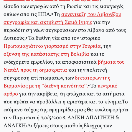
είσοδο των αγωγών από τη Ρωσία και τις εισαγωγές
όπλων από τις ΗΠΑ.• Τη
συνέντευξη του Λιβανέζου
συγγραφέα και ακτιβιστή Σαμά Ιντρίς
για την
πυροδότηση νέων συγκρούσεων στο Λίβανο από τους
Δυτικούς.• Τα διεθνη νέα από τον ιστορικό
Πρωτομαγιάτικο γιορτασμό στην Τουρκία
, την
όξυνση της κατάστασης στη Βολιβία
και το
ενδεχόμενο εμφυλίου, τα αποφασιστικά
βήματα του
Νεπάλ προς τη δημοκρατία
και την πολιτική
σύγκρουση επί πτωμάτων, των
δικτατόρων της
Βιρμανίας με τη “διεθνή κοινότητα”.
• Το
κεντρικό
άρθρο
για την ακρίβεια, τη φτώχεια και τα αιτήματα
που πρέπει να προβάλλει η αριστερά και το κίνημα.Το
επόμενο τεύχος της εφημερίδας μας θα κυκλοφορήσει
την Παρασκευή 30/5/2008. ΛΑΪΚΗ ΑΠΑΙΤΗΣΗ &
ΑΝΑΓΚΗ:Αυξήσεις στους μισθούςΕλεγχος των