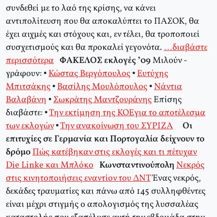
συνδεθεί με το λαό της κρίσης, να κάνει
αντιπολίτευση που θα αποκαλύπτει το ΠΑΣΟΚ, θα
έχει αιχμές και στόχους και, εν τέλει, θα τροποποιεί
συσχετισμούς και θα προκαλεί γεγονότα.
…διαβάστε
περισσότερα
ΦΑΚΕΛΟΣ εκλογές ’09
Μιλούν -
γράφουν: •
Κώστας Βεργόπουλος
•
Ευτύχης
Μπιτσάκης
•
Βασίλης Μουλόπουλος
•
Νάντια
Βαλαβάνη
•
Σωκράτης Μαντζουράνης
Επίσης
διαβάστε: •
Την εκτίμηση της ΚΟΕγια το αποτέλεσμα
των εκλογών
•
Την ανακοίνωση του ΣΥΡΙΖΑ
Οι
επιτυχίες σε Γερμανία και Πορτογαλία δείχνουν το
δρόμο
Πώς κατέβηκαν στις εκλογές και τι πέτυχαν
Die Linke και Μπλόκο
Κωνσταντινούπολη
Νεκρός
στις κινητοποιήσεις εναντίον του ΔΝΤ
Ένας νεκρός,
δεκάδες τραυματίες και πάνω από 145 συλληφθέντες
είναι μέχρι στιγμής ο απολογισμός της λυσσαλέας