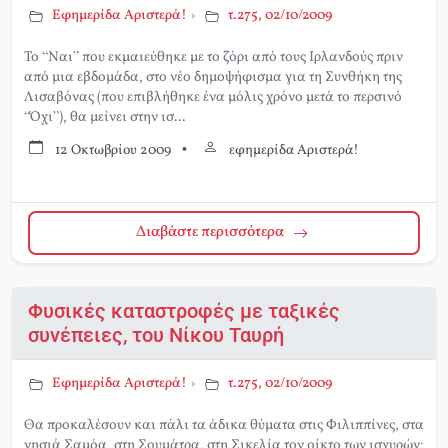
Εφημερίδα Αριστερά!
›
τ.275, 02/10/2009
Το “Ναι” που εκμαιεύθηκε με το ζόρι από τους Ιρλανδούς πριν
από μια εβδομάδα, στο νέο δημοψήφισμα για τη Συνθήκη της
Λισαβόνας (που επιβλήθηκε ένα μόλις χρόνο μετά το περσινό
“Όχι”), θα μείνει στην ισ...
12 Οκτωβρίου 2009
•
εφημερίδα Αριστερά!
Διαβάστε περισσότερα
Φυσικές καταστροφές με ταξικές
συνέπειες, του Νίκου Ταυρή
Εφημερίδα Αριστερά!
›
τ.275, 02/10/2009
Θα προκαλέσουν και πάλι τα άδικα θύματα στις Φιλιππίνες, στα
νησιά Σαμόα, στη Σουμάτρα, στη Σικελία τον οίκτο των ισχυρών;