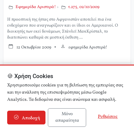
Εφημερίδα Αριστερά!
›
τ.275, 02/10/2009
Η προοπτική της ήττας στο Αφγανιστάν αποτελεί πια ένα
ενδεχόμενο που αναγνωρίζουν και οι ίδιοι οι Αμερικανοί. Ο
διοικητής των εκεί δυνάμεων, Στάνλεϊ ΜακΚρίσταλ, το
διατυπώνει καθαρά σε μυστική έκθεση ...
12 Οκτωβρίου 2009
•
εφημερίδα Αριστερά!
Διαβάστε περισσότερα
🍪 Χρήση Cookies
Χρησιμοποιούμε cookies για τη βελτίωση της εμπειρίας σας
και την ανάλυση της επισκεψιμότητας μέσω Google
Ριζοσπαστική Αριστερά και
Analytics. Τα δεδομένα σας είναι ανώνυμα και ασφαλή.
αποπολιτικοποίηση, του Κ.Κ.
Μόνο
Ρυθμίσεις
Εφημερίδα Αριστερά!
›
τ.275, 02/10/2009
Αποδοχή
απαραίτητα
Η συγκράτηση των ψήφων του ΣΥΡΙΖΑ (316.000 άνθρωποι, κι