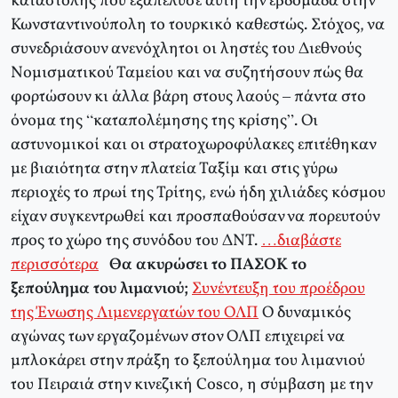
καταστολής που εξαπέλυσε αυτή την εβδομάδα στην
Κωνσταντινούπολη το τουρκικό καθεστώς. Στόχος, να
συνεδριάσουν ανενόχλητοι οι ληστές του Διεθνούς
Νομισματικού Ταμείου και να συζητήσουν πώς θα
φορτώσουν κι άλλα βάρη στους λαούς – πάντα στο
όνομα της “καταπολέμησης της κρίσης”. Οι
αστυνομικοί και οι στρατοχωροφύλακες επιτέθηκαν
με βιαιότητα στην πλατεία Ταξίμ και στις γύρω
περιοχές το πρωί της Τρίτης, ενώ ήδη χιλιάδες κόσμου
είχαν συγκεντρωθεί και προσπαθούσαν να πορευτούν
προς το χώρο της συνόδου του ΔΝΤ.
…διαβάστε
περισσότερα
Θα ακυρώσει το ΠΑΣΟΚ το
ξεπούλημα του λιμανιού;
Συνέντευξη του προέδρου
της Ένωσης Λιμενεργατών του ΟΛΠ
Ο δυναμικός
αγώνας των εργαζομένων στον ΟΛΠ επιχειρεί να
μπλοκάρει στην πράξη το ξεπούλημα του λιμανιού
του Πειραιά στην κινεζική Cosco, η σύμβαση με την